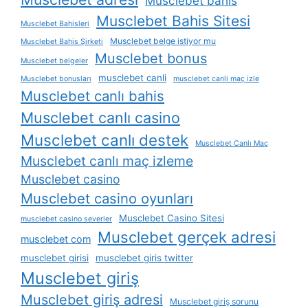
Musclebet bahis
Musclebet Bahis Sitesi
Musclebet Bahisleri
Musclebet belge istiyor mu
Musclebet Bahis Şirketi
Musclebet bonus
Musclebet belgeler
musclebet canli
Musclebet bonusları
musclebet canli maç izle
Musclebet canlı bahis
Musclebet canlı casino
Musclebet canlı destek
Musclebet Canlı Maç
Musclebet canlı maç izleme
Musclebet casino
Musclebet casino oyunları
Musclebet Casino Sitesi
musclebet casino severler
Musclebet gerçek adresi
musclebet com
musclebet girisi
musclebet giris twitter
Musclebet giriş
Musclebet giriş adresi
Musclebet giriş sorunu