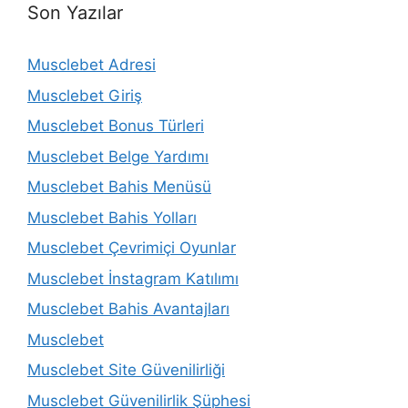
Son Yazılar
Musclebet Adresi
Musclebet Giriş
Musclebet Bonus Türleri
Musclebet Belge Yardımı
Musclebet Bahis Menüsü
Musclebet Bahis Yolları
Musclebet Çevrimiçi Oyunlar
Musclebet İnstagram Katılımı
Musclebet Bahis Avantajları
Musclebet
Musclebet Site Güvenilirliği
Musclebet Güvenilirlik Şüphesi