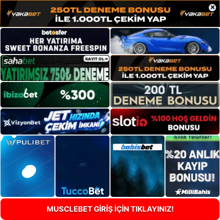
×
MUSCLEBET GİRİŞ İÇİN TIKLAYINIZ!