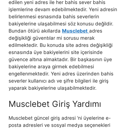
edilen yeni adres ile her bahis sever bahis
işlemlerine devam edebilmektedir. Yeni adresin
belirlenmesi esnasında bahis severlerin
bakiyelerine ulaşabilmesi söz konusu değildir.
Bundan ötürü akıllarda
Musclebet
adres
değişikliği güventılar mi sorusu merak
edilmektedir. Bu konuda site adres değişikliği
esnasında üye bakiyelerini site içerisinde
güvence altına almaktadır. Bir başkasının üye
bakiyelerine araya girmek edebilmesi
engellenmektedir. Yeni adres üzerinden bahis
severler kullanıcı adı ve şifre bilgileri ile giriş
yaparak bakiyelerine ulaşabilmektedir.
Musclebet Giriş Yardımı
Musclebet güncel giriş adresi ‘ni üyelerine e-
posta adresleri ve sosyal medya seçenekleri