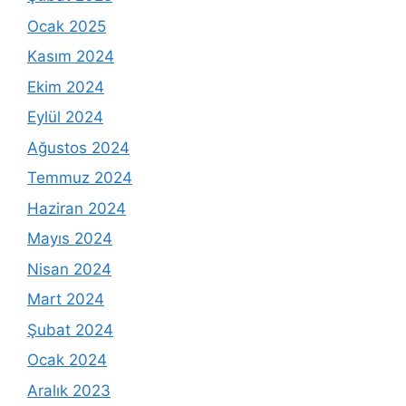
Ocak 2025
Kasım 2024
Ekim 2024
Eylül 2024
Ağustos 2024
Temmuz 2024
Haziran 2024
Mayıs 2024
Nisan 2024
Mart 2024
Şubat 2024
Ocak 2024
Aralık 2023