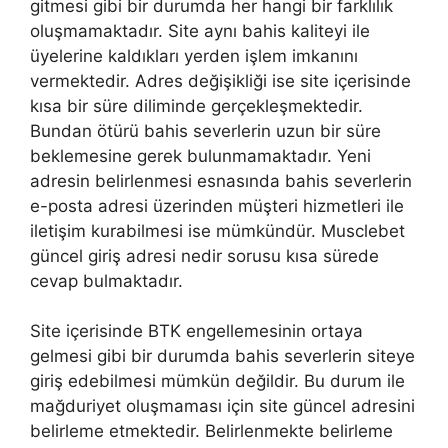
gitmesi gibi bir durumda her hangi bir farklılık
oluşmamaktadır. Site aynı bahis kaliteyi ile
üyelerine kaldıkları yerden işlem imkanını
vermektedir. Adres değişikliği ise site içerisinde
kısa bir süre diliminde gerçekleşmektedir.
Bundan ötürü bahis severlerin uzun bir süre
beklemesine gerek bulunmamaktadır. Yeni
adresin belirlenmesi esnasında bahis severlerin
e-posta adresi üzerinden müşteri hizmetleri ile
iletişim kurabilmesi ise mümkündür. Musclebet
güncel giriş adresi nedir sorusu kısa sürede
cevap bulmaktadır.
Site içerisinde BTK engellemesinin ortaya
gelmesi gibi bir durumda bahis severlerin siteye
giriş edebilmesi mümkün değildir. Bu durum ile
mağduriyet oluşmaması için site güncel adresini
belirleme etmektedir. Belirlenmekte belirleme