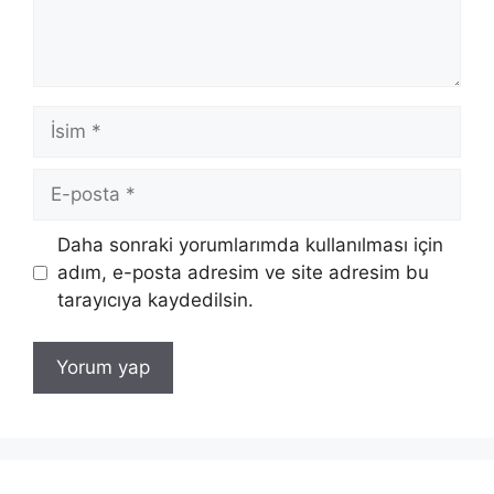
İsim
E-
posta
İnternet
Daha sonraki yorumlarımda kullanılması için
sitesi
adım, e-posta adresim ve site adresim bu
tarayıcıya kaydedilsin.