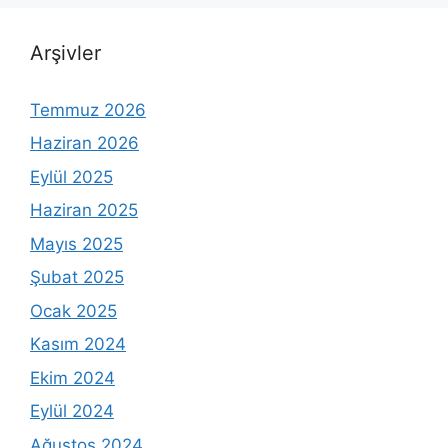
Arşivler
Temmuz 2026
Haziran 2026
Eylül 2025
Haziran 2025
Mayıs 2025
Şubat 2025
Ocak 2025
Kasım 2024
Ekim 2024
Eylül 2024
Ağustos 2024