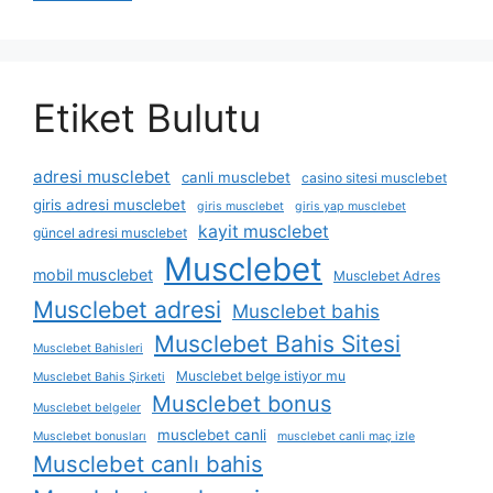
Etiket Bulutu
adresi musclebet
canli musclebet
casino sitesi musclebet
giris adresi musclebet
giris musclebet
giris yap musclebet
kayit musclebet
güncel adresi musclebet
Musclebet
mobil musclebet
Musclebet Adres
Musclebet adresi
Musclebet bahis
Musclebet Bahis Sitesi
Musclebet Bahisleri
Musclebet belge istiyor mu
Musclebet Bahis Şirketi
Musclebet bonus
Musclebet belgeler
musclebet canli
Musclebet bonusları
musclebet canli maç izle
Musclebet canlı bahis