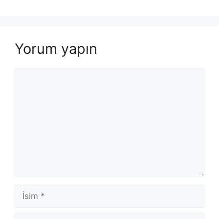
Yorum yapın
Yorum
İsim
E-