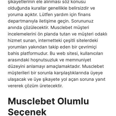
şikayetlerinin ele alınması söz konusu
olduğunda kurallar genellikle belirsizdir ve
yoruma açıktır. Lütfen yardım için finans
departmanıyla iletişime geçin. Sorununuz
anında çözülecektir. Musclebet müşteri
incelemelerini ön planda tutan ve müşteri odaklı
hizmet sunan, internetteki çeşitli sitelerdeki
yorumları yakından takip eden bir çevrimiçi
bahis platformudur. Bu web sitesi, kullanıcıları
arasındaki hoşnutsuzluk ve memnuniyet
düzeyini anlamayı amaçlamaktadır. Musclebet
müşterileri bir sorunla karşılaştıklarında üyeye
ulaşacak ve üye şikayete yol açan soruna yanıt
vererek çözüm üretecektir.
Musclebet Olumlu
Seçenek