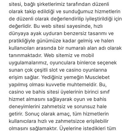
sitesi, bağlı şirketlerimiz tarafından düzenli
olarak takip edildiği ve sunduğumuz hizmetlerin
de düzenli olarak değerlendirilip iyileştirildiği için
değerlidir. Bu web sitesi sayesinde, hızlı
dünyaya ayak uyduran benzersiz tasarımı ve
pratikliğiyle günümüze kadar gelmiş ve halen
kullanıcıları arasında bir numaralı alan adı olarak
tanınmaktadır. Web sitemiz ve mobil
uygulamalarımız, oyunculara binlerce seçenek
sunan çok çeşitli slot ve casino oyunlarına
erişim sağlar. Yediğiniz yemeğin Musclebet
yapılmış olması kuvvetle muhtemeldir. Bu,
casino ve bahis sitesi üyelerinin birinci sınıf
hizmet almasını sağlayarak oyun ve bahis
deneyimlerini zahmetsiz ve sorunsuz hale
getirir. Sonuç olarak amaç, tüm hizmetlerin
kullanıcılara hızlı ve zahmetsizce erişilebilir
olmasını sağlamaktır. Üyelerine istedikleri tüm