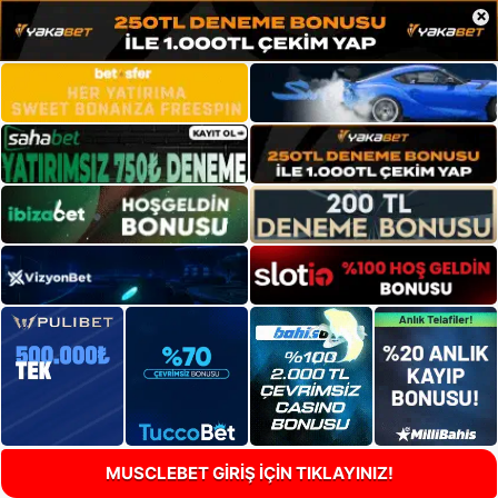
×
MUSCLEBET GİRİŞ İÇİN TIKLAYINIZ!