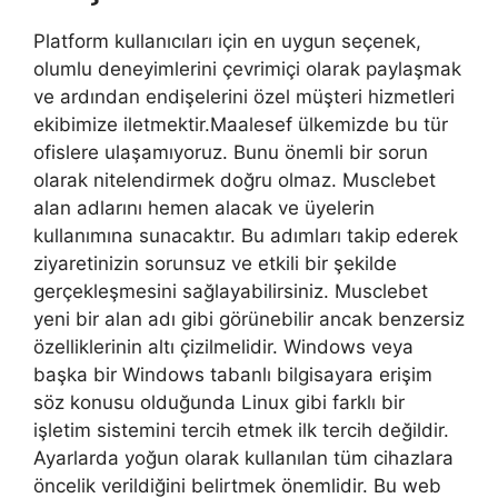
Platform kullanıcıları için en uygun seçenek,
olumlu deneyimlerini çevrimiçi olarak paylaşmak
ve ardından endişelerini özel müşteri hizmetleri
ekibimize iletmektir.Maalesef ülkemizde bu tür
ofislere ulaşamıyoruz. Bunu önemli bir sorun
olarak nitelendirmek doğru olmaz. Musclebet
alan adlarını hemen alacak ve üyelerin
kullanımına sunacaktır. Bu adımları takip ederek
ziyaretinizin sorunsuz ve etkili bir şekilde
gerçekleşmesini sağlayabilirsiniz. Musclebet
yeni bir alan adı gibi görünebilir ancak benzersiz
özelliklerinin altı çizilmelidir. Windows veya
başka bir Windows tabanlı bilgisayara erişim
söz konusu olduğunda Linux gibi farklı bir
işletim sistemini tercih etmek ilk tercih değildir.
Ayarlarda yoğun olarak kullanılan tüm cihazlara
öncelik verildiğini belirtmek önemlidir. Bu web