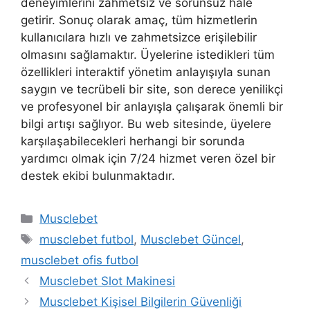
deneyimlerini zahmetsiz ve sorunsuz hale
getirir. Sonuç olarak amaç, tüm hizmetlerin
kullanıcılara hızlı ve zahmetsizce erişilebilir
olmasını sağlamaktır. Üyelerine istedikleri tüm
özellikleri interaktif yönetim anlayışıyla sunan
saygın ve tecrübeli bir site, son derece yenilikçi
ve profesyonel bir anlayışla çalışarak önemli bir
bilgi artışı sağlıyor. Bu web sitesinde, üyelere
karşılaşabilecekleri herhangi bir sorunda
yardımcı olmak için 7/24 hizmet veren özel bir
destek ekibi bulunmaktadır.
Kategoriler
Musclebet
Etiketler
musclebet futbol
,
Musclebet Güncel
,
musclebet ofis futbol
Musclebet Slot Makinesi
Musclebet Kişisel Bilgilerin Güvenliği