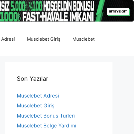
 Adresi
Musclebet Giriş
Musclebet
Son Yazılar
Musclebet Adresi
Musclebet Giriş
Musclebet Bonus Türleri
Musclebet Belge Yardımı