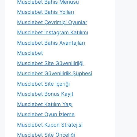
Musclebet Bahis Menüsü
Musclebet Bahis Yolları
Musclebet Çevrimiçi Oyunlar
Musclebet İnstagram Katılımı
Musclebet Bahis Avantajları
Musclebet
Musclebet Site Güvenilirliği
Musclebet Güvenilirlik Şüphesi
Musclebet Site İçeriği
Musclebet Bonus Kayıt
Musclebet Katılım Yaşı
Musclebet Oyun İzleme
Musclebet Kupon Stratejisi
Musclebet Site Önceliği