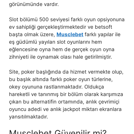
görünümünde vardır.
Slot bölümü 500 seviyesi farklı oyun opsiyonuna
ev sahipliği gerçekleştirmektedir ve betsoft
başta olmak üzere,
Musclebet
farklı yapılar ile
eş güdümlü yayılan slot oyunlarını hem
eğlencesine oyna hem de gerçek oyun oyna
zihniyeti ile oynamak olası hale getirilmiştir.
Site, poker başlığında da hizmet vermekte olup,
bu başlık altında farklı poker oyun türlerine,
okey oyununa rastlanmaktadır. Oldukça
hareketli ve tanınmış bir bölüm olarak karşımıza
çıkan bu alternatifin ortamında, anlık çevrimiçi
oyuncu adedi ve anlık jackpot miktarı ekranlara
yansıtılmaktadır.
Musclebet Güvenilir mi?