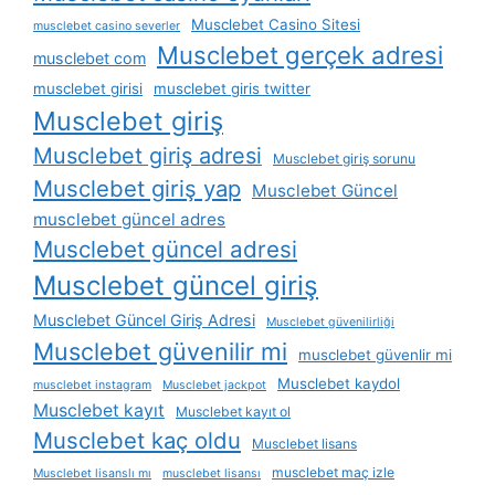
Musclebet Casino Sitesi
musclebet casino severler
Musclebet gerçek adresi
musclebet com
musclebet girisi
musclebet giris twitter
Musclebet giriş
Musclebet giriş adresi
Musclebet giriş sorunu
Musclebet giriş yap
Musclebet Güncel
musclebet güncel adres
Musclebet güncel adresi
Musclebet güncel giriş
Musclebet Güncel Giriş Adresi
Musclebet güvenilirliği
Musclebet güvenilir mi
musclebet güvenlir mi
Musclebet kaydol
musclebet instagram
Musclebet jackpot
Musclebet kayıt
Musclebet kayıt ol
Musclebet kaç oldu
Musclebet lisans
musclebet maç izle
Musclebet lisanslı mı
musclebet lisansı