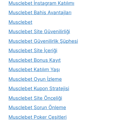
Musclebet İnstagram Katılımı
Musclebet Bahis Avantajları
Musclebet
Musclebet Site Güvenilirliği
Musclebet Güvenilirlik Şüphesi
Musclebet Site İçeriği
Musclebet Bonus Kayıt
Musclebet Katılım Yaşı
Musclebet Oyun İzleme
Musclebet Kupon Stratejisi
Musclebet Site Önceliği
Musclebet Sorun Önleme
Musclebet Poker Çeşitleri