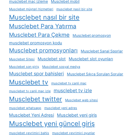
musclebet maç izleme
Musclebet mobil
Musclebet müşteri hizmetleri
musclebet nasil bir site
Musclebet nasıl bir site
Musclebet Para Yatırma
Musclebet Para Çekme
Musclebet promosyon
musclebet promosyon kodu
Musclebet promosyonları
Musclebet Sanal Sporlar
Musclebet slot
Musclebet slot oyunları
Musclebet Sitesi
Musclebet son giriş
Musclebet sosyal medya
Musclebet spor bahisleri
Musclebet Sıkça Sorulan Sorular
Musclebet tv
musclebet tv canli maç
musclebet tv izle
musclebet tv canli maç izle
Musclebet twitter
Musclebet web sitesi
musclebet whatsapp
musclebet yeni adres
Musclebet Yeni Adresi
Musclebet yeni giriş
Musclebet yeni güncel giriş
musclebet çevrimiçi bahis
musclebet çevrimiçi oyunlar