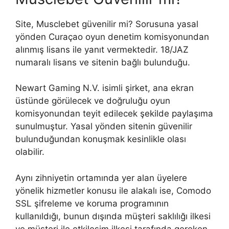
Site, Musclebet güvenilir mi? Sorusuna yasal
yönden Curaçao oyun denetim komisyonundan
alınmış lisans ile yanıt vermektedir. 18/JAZ
numaralı lisans ve sitenin bağlı bulunduğu.
Newart Gaming N.V. isimli şirket, ana ekran
üstünde görülecek ve doğruluğu oyun
komisyonundan teyit edilecek şekilde paylaşıma
sunulmuştur. Yasal yönden sitenin güvenilir
bulunduğundan konuşmak kesinlikle olası
olabilir.
Aynı zihniyetin ortamında yer alan üyelere
yönelik hizmetler konusu ile alakalı ise, Comodo
SSL şifreleme ve koruma programının
kullanıldığı, bunun dışında müşteri saklılığı ilkesi
ve müşteri ile etkileşim ilkesi tarafında gereken