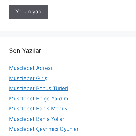
Son Yazılar
Musclebet Adresi
Musclebet Giriş
Musclebet Bonus Türleri
Musclebet Belge Yardımı
Musclebet Bahis Menüsü
Musclebet Bahis Yolları
Musclebet Çevrimiçi Oyunlar