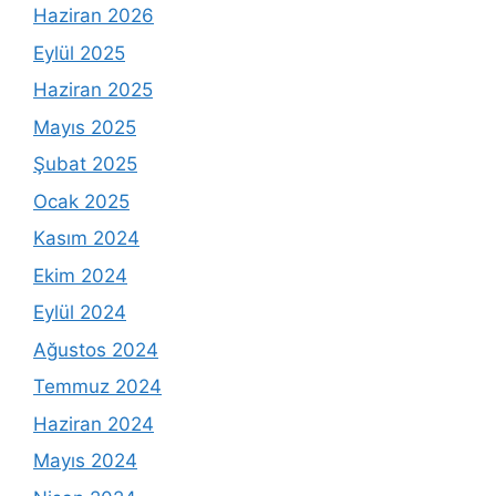
Haziran 2026
Eylül 2025
Haziran 2025
Mayıs 2025
Şubat 2025
Ocak 2025
Kasım 2024
Ekim 2024
Eylül 2024
Ağustos 2024
Temmuz 2024
Haziran 2024
Mayıs 2024