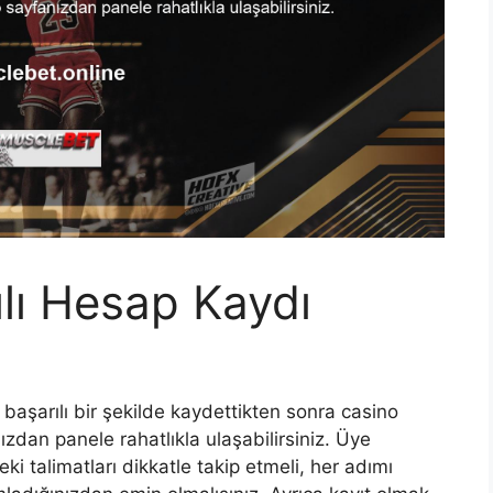
lı Hesap Kaydı
başarılı bir şekilde kaydettikten sonra casino
zdan panele rahatlıkla ulaşabilirsiniz. Üye
i talimatları dikkatle takip etmeli, her adımı