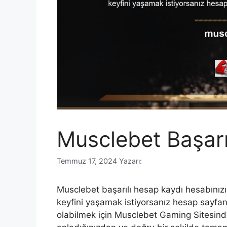
Musclebet Başarı
Temmuz 17, 2024
Yazarı:
Musclebet başarılı hesap kaydı hesabınızı 
keyfini yaşamak istiyorsanız hesap sayfanı
olabilmek için Musclebet Gaming Sitesindek