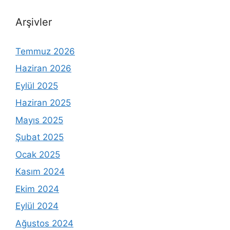
Arşivler
Temmuz 2026
Haziran 2026
Eylül 2025
Haziran 2025
Mayıs 2025
Şubat 2025
Ocak 2025
Kasım 2024
Ekim 2024
Eylül 2024
Ağustos 2024