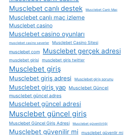
Musclebet canlı destek
Musclebet Canlı Maç
Musclebet canlı maç izleme
Musclebet casino
Musclebet casino oyunları
Musclebet Casino Sitesi
musclebet casino severler
Musclebet gerçek adresi
musclebet com
musclebet girisi
musclebet giris twitter
Musclebet giriş
Musclebet giriş adresi
Musclebet giriş sorunu
Musclebet giriş yap
Musclebet Güncel
musclebet güncel adres
Musclebet güncel adresi
Musclebet güncel giriş
Musclebet Güncel Giriş Adresi
Musclebet güvenilirliği
Musclebet güvenilir mi
musclebet güvenlir mi