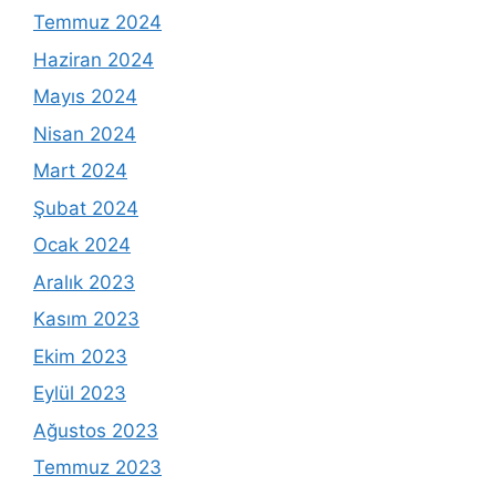
Temmuz 2024
Haziran 2024
Mayıs 2024
Nisan 2024
Mart 2024
Şubat 2024
Ocak 2024
Aralık 2023
Kasım 2023
Ekim 2023
Eylül 2023
Ağustos 2023
Temmuz 2023