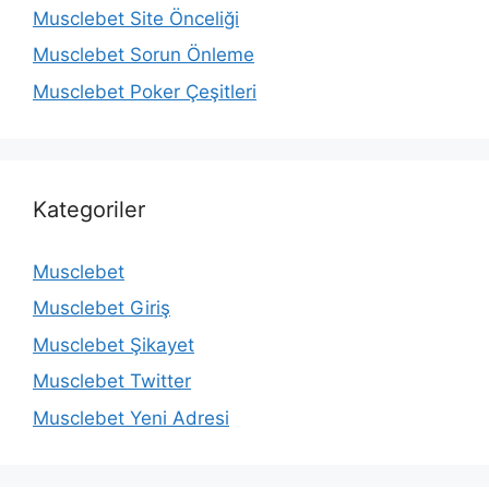
Musclebet Site Önceliği
Musclebet Sorun Önleme
Musclebet Poker Çeşitleri
Kategoriler
Musclebet
Musclebet Giriş
Musclebet Şikayet
Musclebet Twitter
Musclebet Yeni Adresi