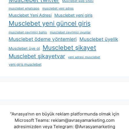
Musclebet web sitesi
musclebet whatsapp
musclebet yeni adres
Musclebet Yeni Adresi
Musclebet yeni giriş
Musclebet yeni güncel giriş
musclebet çevrimiçi bahis
musclebet çevrimiçi oyunlar
Musclebet ödeme yöntemleri
Musclebet üyelik
Musclebet şikayet
Musclebet üye ol
Musclebet şikayetvar
yeni adresi musclebet
yeni giris musclebet
"Avrasya'nın en büyük reklam platformunda olmak için
Microsoft Teams:
reklam@avrasyamarketing.com
adresimizden veya Telegram: @Avrasyamarketing