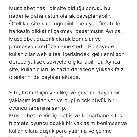
Musclebet nasıl bir site olduğu sorusu bu
nedenle daha üstün olarak cevaplanabilir.
Özellikle site sunduğu binlerce oyun fırsatı ile
herkesin dikkatini çekmeyi başarmıştır. Ayrıca,
Musclebet düzenli olarak bonuslar ve
promosyonlar düzenlemektedir. Bu sayede
kullanıcılar web sitesi içerisindeki gelirlerini son
derece yüksek seviyelere çıkarabilirler. Ayrıca
site, kullanıcıları ile cazip derecede yüksek faiz
oranlarını da paylaşmaktadır.
Site, hizmet için yenilikçi ve güvene dayalı bir
yaklaşım kullanıyor ve bugün çok büyük bir
oyuncu tabanına sahip.
Musclebet çevrimiçi bahis ve kumarhane sitesi,
hizmete oyuncu odaklı bir yaklaşım benimser ve
kullanıcılara düşük para yatırma ve çekme