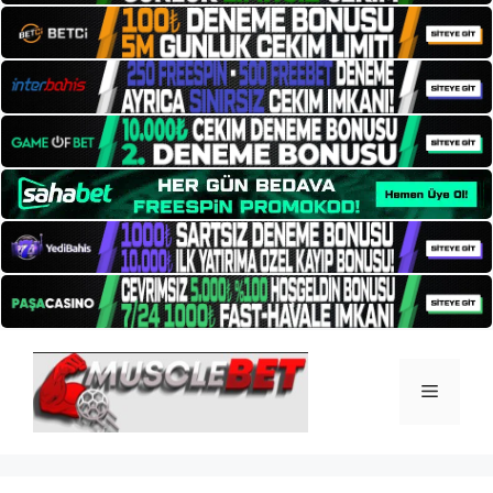
İçeriğe
atla
Menü