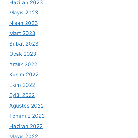
Haziran 2023
Mayıs 2023
Nisan 2023
Mart 2023
Şubat 2023
Ocak 2023
Aralık 2022
Kasım 2022
Ekim 2022
Eylül 2022
Ağustos 2022
Temmuz 2022
Haziran 2022
Mayıs 2022