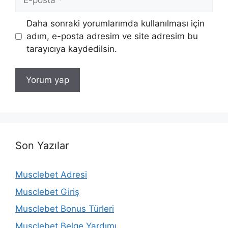
posta
İnternet
Daha sonraki yorumlarımda kullanılması için
sitesi
adım, e-posta adresim ve site adresim bu
tarayıcıya kaydedilsin.
Son Yazılar
Musclebet Adresi
Musclebet Giriş
Musclebet Bonus Türleri
Musclebet Belge Yardımı