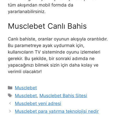
tüm akışından mobil formda da
yararlanabilirsiniz.
Musclebet Canlı Bahis
Canlı bahiste, oranlar oyunun akışıyla orantılıdır.
Bu parametreye ayak uydurmak için,
kullanıcıların TV sisteminde oyunu izlemeleri
gerekir. Bu şekilde, bir sonraki adımda ne
yapacağınızı bilmek sizin için daha kolay ve
verimli olacaktır!
Kategoriler
Musclebet
Etiketler
Musclebet
,
Musclebet Bahis Sitesi
Musclebet yeni adresi
Musclebet para yatırma teknolojisi nedir