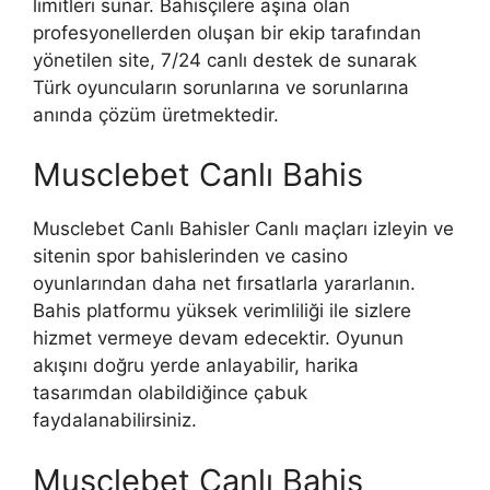
limitleri sunar. Bahisçilere aşina olan
profesyonellerden oluşan bir ekip tarafından
yönetilen site, 7/24 canlı destek de sunarak
Türk oyuncuların sorunlarına ve sorunlarına
anında çözüm üretmektedir.
Musclebet Canlı Bahis
Musclebet Canlı Bahisler Canlı maçları izleyin ve
sitenin spor bahislerinden ve casino
oyunlarından daha net fırsatlarla yararlanın.
Bahis platformu yüksek verimliliği ile sizlere
hizmet vermeye devam edecektir. Oyunun
akışını doğru yerde anlayabilir, harika
tasarımdan olabildiğince çabuk
faydalanabilirsiniz.
Musclebet Canlı Bahis