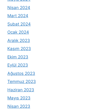
Nisan 2024
Mart 2024
Şubat 2024
Ocak 2024
Aralık 2023
Kasım 2023
Ekim 2023
Eylül 2023
Ağustos 2023
Temmuz 2023
Haziran 2023
Mayıs 2023
Nisan 2023