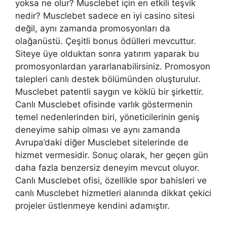
yoksa ne olur? Musclebet için en etkili teşvik
nedir? Musclebet sadece en iyi casino sitesi
değil, aynı zamanda promosyonları da
olağanüstü. Çeşitli bonus ödülleri mevcuttur.
Siteye üye olduktan sonra yatırım yaparak bu
promosyonlardan yararlanabilirsiniz. Promosyon
talepleri canlı destek bölümünden oluşturulur.
Musclebet patentli saygın ve köklü bir şirkettir.
Canlı Musclebet ofisinde varlık göstermenin
temel nedenlerinden biri, yöneticilerinin geniş
deneyime sahip olması ve aynı zamanda
Avrupa’daki diğer Musclebet sitelerinde de
hizmet vermesidir. Sonuç olarak, her geçen gün
daha fazla benzersiz deneyim mevcut oluyor.
Canlı Musclebet ofisi, özellikle spor bahisleri ve
canlı Musclebet hizmetleri alanında dikkat çekici
projeler üstlenmeye kendini adamıştır.