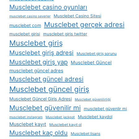
Musclebet casino oyunları
Musclebet Casino Sitesi
musclebet casino severler
Musclebet gerçek adresi
musclebet com
musclebet girisi
musclebet giris twitter
Musclebet giriş
Musclebet giriş adresi
Musclebet giriş sorunu
Musclebet giriş yap
Musclebet Güncel
musclebet güncel adres
Musclebet güncel adresi
Musclebet güncel giriş
Musclebet Güncel Giriş Adresi
Musclebet güvenilirliği
Musclebet güvenilir mi
musclebet güvenlir mi
Musclebet kaydol
musclebet instagram
Musclebet jackpot
Musclebet kayıt
Musclebet kayıt ol
Musclebet kaç oldu
Musclebet lisans