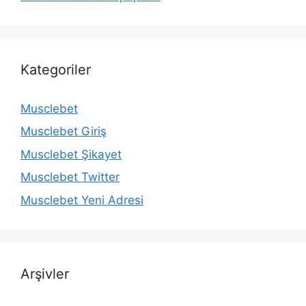
Kategoriler
Musclebet
Musclebet Giriş
Musclebet Şikayet
Musclebet Twitter
Musclebet Yeni Adresi
Arşivler