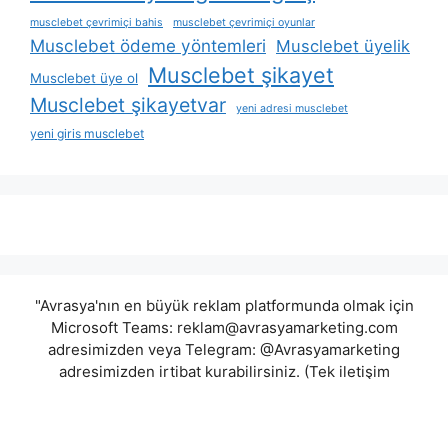
musclebet çevrimiçi bahis
musclebet çevrimiçi oyunlar
Musclebet ödeme yöntemleri
Musclebet üyelik
Musclebet şikayet
Musclebet üye ol
Musclebet şikayetvar
yeni adresi musclebet
yeni giris musclebet
"Avrasya'nın en büyük reklam platformunda olmak için
Microsoft Teams:
reklam@avrasyamarketing.com
adresimizden veya Telegram: @Avrasyamarketing
adresimizden irtibat kurabilirsiniz. (Tek iletişim
adreslerimiz teams / telegram ve mail adresimizdir.
Harici hiçbir iletişim adresimiz bulunmamaktadır.
Lütfen itibar etmeyiniz.) Türkiye yasalarına göre 7258