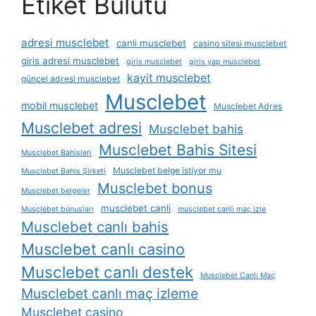
Etiket Bulutu
adresi musclebet
canli musclebet
casino sitesi musclebet
giris adresi musclebet
giris musclebet
giris yap musclebet
kayit musclebet
güncel adresi musclebet
Musclebet
mobil musclebet
Musclebet Adres
Musclebet adresi
Musclebet bahis
Musclebet Bahis Sitesi
Musclebet Bahisleri
Musclebet belge istiyor mu
Musclebet Bahis Şirketi
Musclebet bonus
Musclebet belgeler
musclebet canli
Musclebet bonusları
musclebet canli maç izle
Musclebet canlı bahis
Musclebet canlı casino
Musclebet canlı destek
Musclebet Canlı Maç
Musclebet canlı maç izleme
Musclebet casino