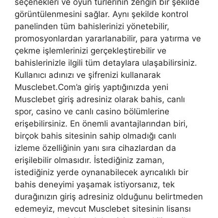
seçenekleri ve oyun türlerinin zengin bir şekilde
görüntülenmesini sağlar. Aynı şekilde kontrol
panelinden tüm bahislerinizi yönetebilir,
promosyonlardan yararlanabilir, para yatırma ve
çekme işlemlerinizi gerçekleştirebilir ve
bahislerinizle ilgili tüm detaylara ulaşabilirsiniz.
Kullanıcı adınızı ve şifrenizi kullanarak
Musclebet.Com’a giriş yaptığınızda yeni
Musclebet giriş adresiniz olarak bahis, canlı
spor, casino ve canlı casino bölümlerine
erişebilirsiniz. En önemli avantajlarından biri,
birçok bahis sitesinin sahip olmadığı canlı
izleme özelliğinin yanı sıra cihazlardan da
erişilebilir olmasıdır. İstediğiniz zaman,
istediğiniz yerde oynanabilecek ayrıcalıklı bir
bahis deneyimi yaşamak istiyorsanız, tek
durağınızın giriş adresiniz olduğunu belirtmeden
edemeyiz, mevcut Musclebet sitesinin lisansı