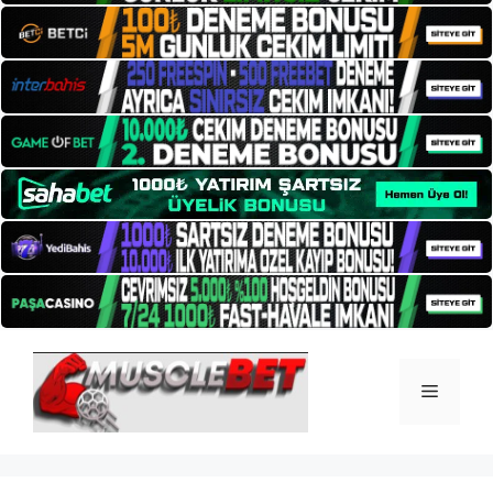
İçeriğe
atla
Menü