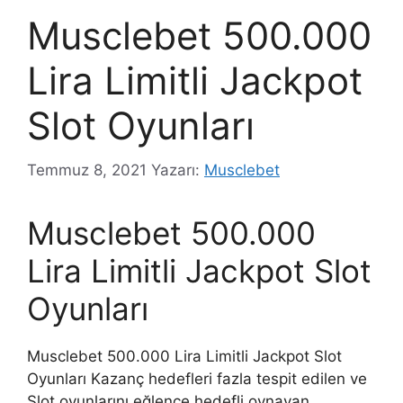
Musclebet 500.000
Lira Limitli Jackpot
Slot Oyunları
Temmuz 8, 2021
Yazarı:
Musclebet
Musclebet 500.000
Lira Limitli Jackpot Slot
Oyunları
Musclebet 500.000 Lira Limitli Jackpot Slot
Oyunları Kazanç hedefleri fazla tespit edilen ve
Slot oyunlarını eğlence hedefli oynayan