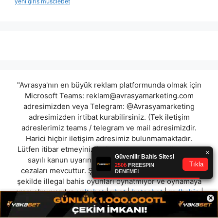
yeni giris musclebet
"Avrasya'nın en büyük reklam platformunda olmak için
Microsoft Teams:
reklam@avrasyamarketing.com
adresimizden veya Telegram: @Avrasyamarketing
adresimizden irtibat kurabilirsiniz. (Tek iletişim
adreslerimiz teams / telegram ve mail adresimizdir.
Harici hiçbir iletişim adresimiz bulunmamaktadır.
Lütfen itibar etmeyiniz.) Türkiye yasalarına göre 7258
sayılı kanun uyarınca yasa dışı bahis oynamanın
cezaları mevcuttur. Şu an bulunduğunuz site hiç bir
şekilde illegal bahis oyunları oynatmıyor ve oynamaya
aracı olmuyordur.
yaltabet
|
vbet
|
betsobet
|
redbahis
|
×
rexusbet
|
misalibet
|
mevzubahis
|
luxbet
"