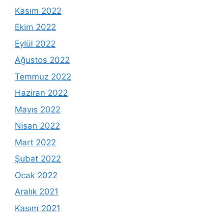
Kasım 2022
Ekim 2022
Eylül 2022
Ağustos 2022
Temmuz 2022
Haziran 2022
Mayıs 2022
Nisan 2022
Mart 2022
Şubat 2022
Ocak 2022
Aralık 2021
Kasım 2021