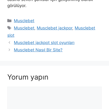
görülüyor.
Kategoriler
Musclebet
Etiketler
Musclebet
,
Musclebet jackpor
,
Musclebet
slot
Musclebet jackpot slot oyunları
Musclebet Nasıl Bir Site?
Yorum yapın
Yorum