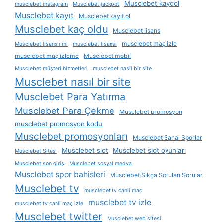
Musclebet kaydol
musclebet instagram
Musclebet jackpot
Musclebet kayıt
Musclebet kayıt ol
Musclebet kaç oldu
Musclebet lisans
musclebet maç izle
Musclebet lisanslı mı
musclebet lisansı
musclebet maç izleme
Musclebet mobil
Musclebet müşteri hizmetleri
musclebet nasil bir site
Musclebet nasıl bir site
Musclebet Para Yatırma
Musclebet Para Çekme
Musclebet promosyon
musclebet promosyon kodu
Musclebet promosyonları
Musclebet Sanal Sporlar
Musclebet slot
Musclebet slot oyunları
Musclebet Sitesi
Musclebet son giriş
Musclebet sosyal medya
Musclebet spor bahisleri
Musclebet Sıkça Sorulan Sorular
Musclebet tv
musclebet tv canli maç
musclebet tv izle
musclebet tv canli maç izle
Musclebet twitter
Musclebet web sitesi