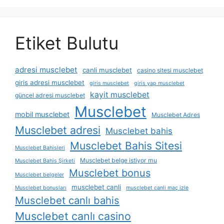
Etiket Bulutu
adresi musclebet
canli musclebet
casino sitesi musclebet
giris adresi musclebet
giris musclebet
giris yap musclebet
kayit musclebet
güncel adresi musclebet
Musclebet
mobil musclebet
Musclebet Adres
Musclebet adresi
Musclebet bahis
Musclebet Bahis Sitesi
Musclebet Bahisleri
Musclebet belge istiyor mu
Musclebet Bahis Şirketi
Musclebet bonus
Musclebet belgeler
musclebet canli
Musclebet bonusları
musclebet canli maç izle
Musclebet canlı bahis
Musclebet canlı casino