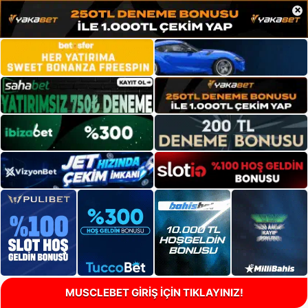
×
MUSCLEBET GİRİŞ İÇİN TIKLAYINIZ!