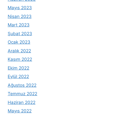
Mayıs 2023
Nisan 2023
Mart 2023
Şubat 2023
Ocak 2023
Aralık 2022
Kasım 2022
Ekim 2022
Eylül 2022
Ağustos 2022
Temmuz 2022
Haziran 2022
Mayıs 2022