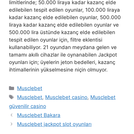
limitlerinde; 50.000 liraya kadar kazanç elde
edilebilen tespit edilen oyunlar, 100.000 liraya
kadar kazanç elde edilebilen oyunlar, 500.000
liraya kadar kazanç elde edilebilen oyunlar ve
500.000 lira üstünde kazanç elde edilebilen
tespit edilen oyunlar için, filtre eklentisi
kullanabiliyor. 21 oyundan meydana gelen ve
tamamı akıllı cihazlar ile oynanabilen Jackpot
oyunları için; üyelerin jeton bedelleri, kazanç
ihtimallerinin yükselmesine niçin olmuyor.
Kategoriler
Musclebet
Etiketler
Musclebet
,
Musclebet casino
,
Musclebet
güvenilir casino
Musclebet Bakara
Musclebet jackpot slot oyunları