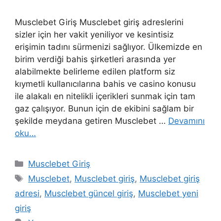
Musclebet Giriş Musclebet giriş adreslerini
sizler için her vakit yeniliyor ve kesintisiz
erişimin tadını sürmenizi sağlıyor. Ülkemizde en
birim verdiği bahis şirketleri arasında yer
alabilmekte belirleme edilen platform siz
kıymetli kullanıcılarına bahis ve casino konusu
ile alakalı en nitelikli içerikleri sunmak için tam
gaz çalışıyor. Bunun için de ekibini sağlam bir
şekilde meydana getiren Musclebet …
Devamını
oku…
Kategoriler
Musclebet Giriş
Etiketler
Musclebet
,
Musclebet giriş
,
Musclebet giriş
adresi
,
Musclebet güncel giriş
,
Musclebet yeni
giriş