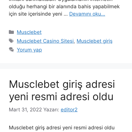
olduğu herhangi bir alanında bahis yapabilmek
için site içerisinde yeni …
Devamını oku…
Kategoriler
Musclebet
Etiketler
Musclebet Casino Sitesi
,
Musclebet giriş
Yorum yap
Musclebet giriş adresi
yeni resmi adresi oldu
Mart 31, 2022
Yazarı:
editor2
Musclebet giriş adresi yeni resmi adresi oldu