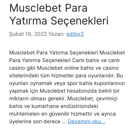
Musclebet Para
Yatırma Seçenekleri
Şubat 19, 2022
Yazarı:
editor2
Musclebet Para Yatırma Seçenekleri Musclebet
Para Yatırma Seçenekleri Canlı bahis ve canlı
casino gibi Musclebet online bahis ve casino
sitelerindeki tüm hizmetler para oyunlarıdır. Bu
oyunları oynamak veya spor bahis kuponlarınızı
yapmak için Musclebet hesabınızda belirli bir
miktarın olması gerekir. Musclebet, çevrimiçi
bahis ve kumarhane endüstrisindeki
muhtemelen en güvenilir hizmettir ve ayrıca
üyelerine son derece …
Devamını oku…