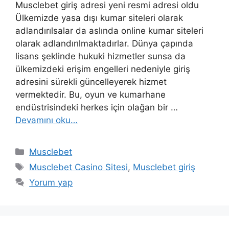
Musclebet giriş adresi yeni resmi adresi oldu
Ülkemizde yasa dışı kumar siteleri olarak
adlandırılsalar da aslında online kumar siteleri
olarak adlandırılmaktadırlar. Dünya çapında
lisans şeklinde hukuki hizmetler sunsa da
ülkemizdeki erişim engelleri nedeniyle giriş
adresini sürekli güncelleyerek hizmet
vermektedir. Bu, oyun ve kumarhane
endüstrisindeki herkes için olağan bir …
Devamını oku…
Kategoriler
Musclebet
Etiketler
Musclebet Casino Sitesi
,
Musclebet giriş
Yorum yap