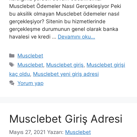
Musclebet Ödemeler Nasıl Gerçekleşiyor Peki
bu aksilik olmayan Musclebet ödemeler nasıl
gerçekleşiyor? Sitenin bu hizmetlerinde
gerçekleşme durumunun genel olarak banka
havalesi ve kredi …
Devamını oku…
Kategoriler
Musclebet
Etiketler
Musclebet
,
Musclebet giriş
,
Musclebet girişi
kaç oldu
,
Musclebet yeni giriş adresi
Yorum yap
Musclebet Giriş Adresi
Mayıs 27, 2021
Yazarı:
Musclebet