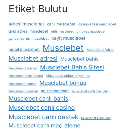
Etiket Bulutu
adresi musclebet
canli musclebet
casino sitesi musclebet
giris adresi musclebet
giris musclebet
giris yap musclebet
kayit musclebet
güncel adresi musclebet
Musclebet
mobil musclebet
Musclebet Adres
Musclebet adresi
Musclebet bahis
Musclebet Bahis Sitesi
Musclebet Bahisleri
Musclebet belge istiyor mu
Musclebet Bahis Şirketi
Musclebet bonus
Musclebet belgeler
musclebet canli
Musclebet bonusları
musclebet canli maç izle
Musclebet canlı bahis
Musclebet canlı casino
Musclebet canlı destek
Musclebet Canlı Maç
Musclebet canlı maç izleme