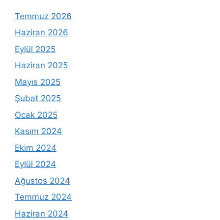
Temmuz 2026
Haziran 2026
Eylül 2025
Haziran 2025
Mayıs 2025
Şubat 2025
Ocak 2025
Kasım 2024
Ekim 2024
Eylül 2024
Ağustos 2024
Temmuz 2024
Haziran 2024