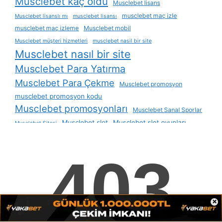
Musclebet kaç oldu
Musclebet lisans
musclebet maç izle
Musclebet lisanslı mı
musclebet lisansı
musclebet maç izleme
Musclebet mobil
Musclebet müşteri hizmetleri
musclebet nasil bir site
Musclebet nasıl bir site
Musclebet Para Yatırma
Musclebet Para Çekme
Musclebet promosyon
musclebet promosyon kodu
Musclebet promosyonları
Musclebet Sanal Sporlar
Musclebet slot
Musclebet slot oyunları
Musclebet Sitesi
Musclebet son giriş
Musclebet sosyal medya
Musclebet spor bahisleri
Musclebet Sıkça Sorulan Sorular
Musclebet tv
musclebet tv canli maç
musclebet tv izle
musclebet tv canli maç izle
Musclebet twitter
Musclebet web sitesi
×
musclebet whatsapp
musclebet yeni adres
Musclebet Yeni Adresi
Musclebet yeni giriş