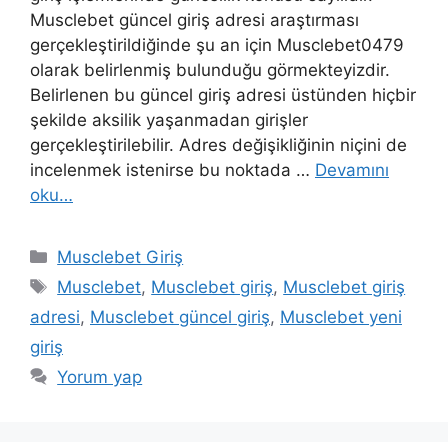
Musclebet güncel giriş adresi araştırması
gerçekleştirildiğinde şu an için Musclebet0479
olarak belirlenmiş bulunduğu görmekteyizdir.
Belirlenen bu güncel giriş adresi üstünden hiçbir
şekilde aksilik yaşanmadan girişler
gerçekleştirilebilir. Adres değişikliğinin niçini de
incelenmek istenirse bu noktada …
Devamını
oku…
Kategoriler
Musclebet Giriş
Etiketler
Musclebet
,
Musclebet giriş
,
Musclebet giriş
adresi
,
Musclebet güncel giriş
,
Musclebet yeni
giriş
Yorum yap