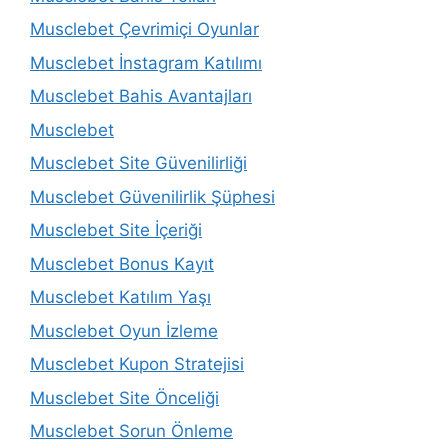
Musclebet Çevrimiçi Oyunlar
Musclebet İnstagram Katılımı
Musclebet Bahis Avantajları
Musclebet
Musclebet Site Güvenilirliği
Musclebet Güvenilirlik Şüphesi
Musclebet Site İçeriği
Musclebet Bonus Kayıt
Musclebet Katılım Yaşı
Musclebet Oyun İzleme
Musclebet Kupon Stratejisi
Musclebet Site Önceliği
Musclebet Sorun Önleme