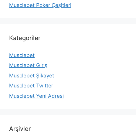
Musclebet Poker Çeşitleri
Kategoriler
Musclebet
Musclebet Giriş
Musclebet Şikayet
Musclebet Twitter
Musclebet Yeni Adresi
Arşivler