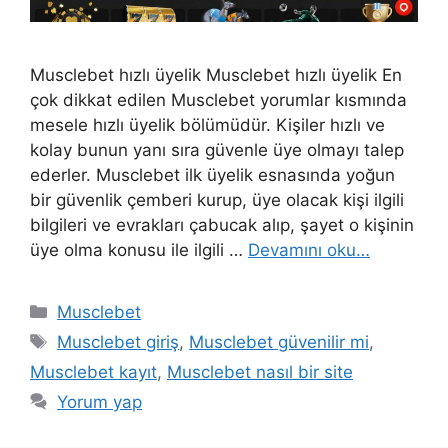
Musclebet hızlı üyelik Musclebet hızlı üyelik En
çok dikkat edilen Musclebet yorumlar kısmında
mesele hızlı üyelik bölümüdür. Kişiler hızlı ve
kolay bunun yanı sıra güvenle üye olmayı talep
ederler. Musclebet ilk üyelik esnasında yoğun
bir güvenlik çemberi kurup, üye olacak kişi ilgili
bilgileri ve evrakları çabucak alıp, şayet o kişinin
üye olma konusu ile ilgili …
Devamını oku…
Kategoriler
Musclebet
Etiketler
Musclebet giriş
,
Musclebet güvenilir mi
,
Musclebet kayıt
,
Musclebet nasıl bir site
Yorum yap