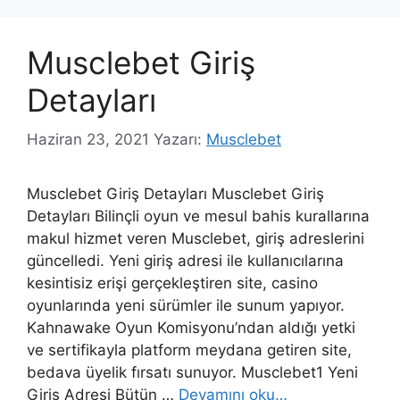
Musclebet Giriş
Detayları
Haziran 23, 2021
Yazarı:
Musclebet
Musclebet Giriş Detayları Musclebet Giriş
Detayları Bilinçli oyun ve mesul bahis kurallarına
makul hizmet veren Musclebet, giriş adreslerini
güncelledi. Yeni giriş adresi ile kullanıcılarına
kesintisiz erişi gerçekleştiren site, casino
oyunlarında yeni sürümler ile sunum yapıyor.
Kahnawake Oyun Komisyonu’ndan aldığı yetki
ve sertifikayla platform meydana getiren site,
bedava üyelik fırsatı sunuyor. Musclebet1 Yeni
Giriş Adresi Bütün …
Devamını oku…