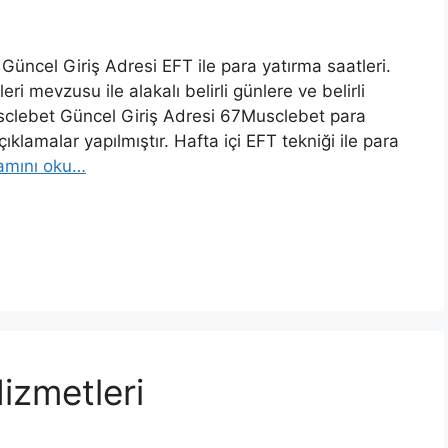
üncel Giriş Adresi EFT ile para yatırma saatleri.
ri mevzusu ile alakalı belirli günlere ve belirli
sclebet Güncel Giriş Adresi 67Musclebet para
klamalar yapılmıştır. Hafta içi EFT tekniği ile para
amını oku…
izmetleri