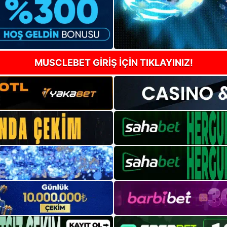
MUSCLEBET GİRİŞ İÇİN TIKLAYINIZ!