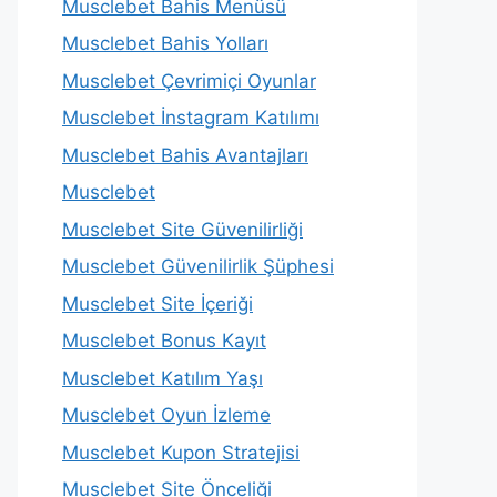
Musclebet Bahis Menüsü
Musclebet Bahis Yolları
Musclebet Çevrimiçi Oyunlar
Musclebet İnstagram Katılımı
Musclebet Bahis Avantajları
Musclebet
Musclebet Site Güvenilirliği
Musclebet Güvenilirlik Şüphesi
Musclebet Site İçeriği
Musclebet Bonus Kayıt
Musclebet Katılım Yaşı
Musclebet Oyun İzleme
Musclebet Kupon Stratejisi
Musclebet Site Önceliği