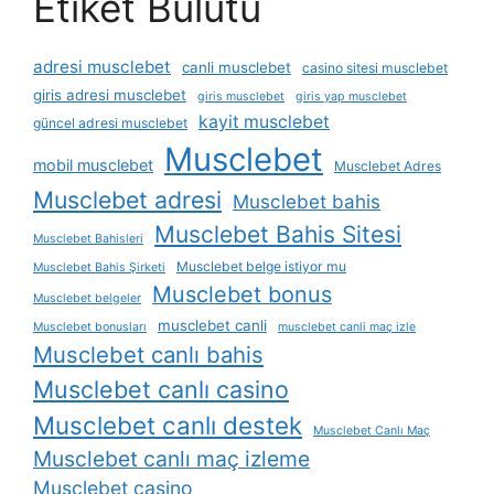
Etiket Bulutu
adresi musclebet
canli musclebet
casino sitesi musclebet
giris adresi musclebet
giris musclebet
giris yap musclebet
kayit musclebet
güncel adresi musclebet
Musclebet
mobil musclebet
Musclebet Adres
Musclebet adresi
Musclebet bahis
Musclebet Bahis Sitesi
Musclebet Bahisleri
Musclebet belge istiyor mu
Musclebet Bahis Şirketi
Musclebet bonus
Musclebet belgeler
musclebet canli
Musclebet bonusları
musclebet canli maç izle
Musclebet canlı bahis
Musclebet canlı casino
Musclebet canlı destek
Musclebet Canlı Maç
Musclebet canlı maç izleme
Musclebet casino