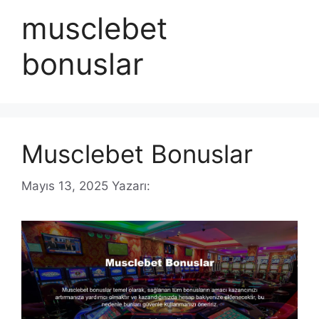
musclebet
bonuslar
Musclebet Bonuslar
Mayıs 13, 2025
Yazarı: