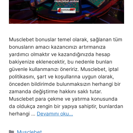
Musclebet bonuslar temel olarak, sağlanan tüm
bonusların amacı kazancınızı artırmanıza
yardımcı olmaktır ve kazandığınızda hesap
bakiyenize eklenecektir, bu nedenle bunları
güvenle kullanmanızı öneririz. Musclebet, iptal
politikasını, şart ve koşullarına uygun olarak,
önceden bildirimde bulunmaksızın herhangi bir
zamanda değiştirme hakkını saklı tutar.
Musclebet para çekme ve yatırma konusunda
da oldukça zengin bir yapıya sahiptir, bunlardan
herhangi …
Devamını oku…
Kategoriler
Musclebet