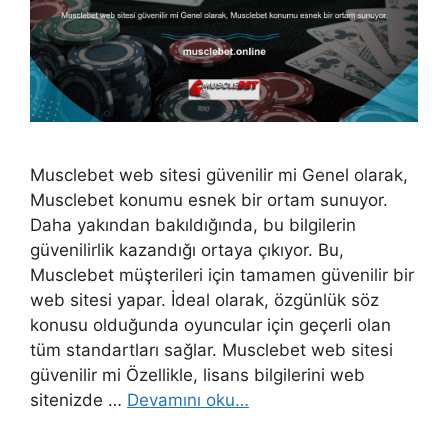
Musclebet web sitesi güvenilir mi Genel olarak,
Musclebet konumu esnek bir ortam sunuyor.
Daha yakından bakıldığında, bu bilgilerin
güvenilirlik kazandığı ortaya çıkıyor. Bu,
Musclebet müşterileri için tamamen güvenilir bir
web sitesi yapar. İdeal olarak, özgünlük söz
konusu olduğunda oyuncular için geçerli olan
tüm standartları sağlar. Musclebet web sitesi
güvenilir mi Özellikle, lisans bilgilerini web
sitenizde …
Devamını oku…