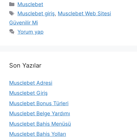
Kategoriler
Musclebet
Etiketler
Musclebet giriş
,
Musclebet Web Sitesi
Güvenilir Mi
Yorum yap
Son Yazılar
Musclebet Adresi
Musclebet Giriş
Musclebet Bonus Türleri
Musclebet Belge Yardımı
Musclebet Bahis Menüsü
Musclebet Bahis Yolları