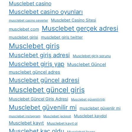
Musclebet casino
Musclebet casino oyunları
Musclebet Casino Sitesi
musclebet casino severler
Musclebet gerçek adresi
musclebet com
musclebet girisi
musclebet giris twitter
Musclebet giriş
Musclebet giriş adresi
Musclebet giriş sorunu
Musclebet giriş yap
Musclebet Güncel
musclebet güncel adres
Musclebet güncel adresi
Musclebet güncel giriş
Musclebet Güncel Giriş Adresi
Musclebet güvenilirliği
Musclebet güvenilir mi
musclebet güvenlir mi
Musclebet kaydol
musclebet instagram
Musclebet jackpot
Musclebet kayıt
Musclebet kayıt ol
Musclebet kaç oldu
Musclebet lisans