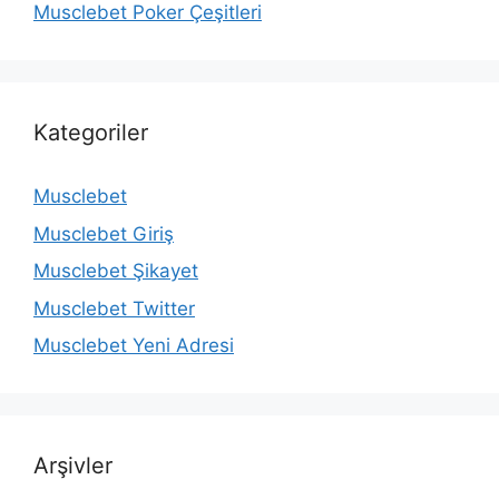
Musclebet Poker Çeşitleri
Kategoriler
Musclebet
Musclebet Giriş
Musclebet Şikayet
Musclebet Twitter
Musclebet Yeni Adresi
Arşivler