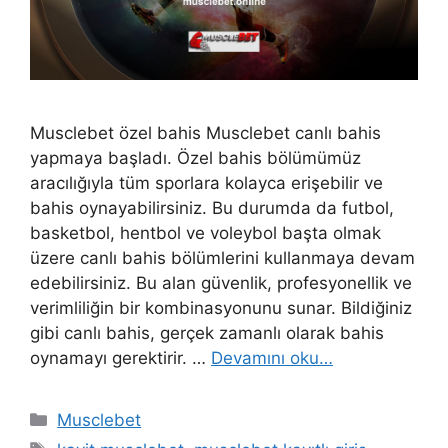
Musclebet özel bahis Musclebet canlı bahis
yapmaya başladı. Özel bahis bölümümüz
aracılığıyla tüm sporlara kolayca erişebilir ve
bahis oynayabilirsiniz. Bu durumda da futbol, ​​
basketbol, ​​hentbol ve voleybol başta olmak
üzere canlı bahis bölümlerini kullanmaya devam
edebilirsiniz. Bu alan güvenlik, profesyonellik ve
verimliliğin bir kombinasyonunu sunar. Bildiğiniz
gibi canlı bahis, gerçek zamanlı olarak bahis
oynamayı gerektirir. …
Devamını oku…
Kategoriler
Musclebet
Etiketler