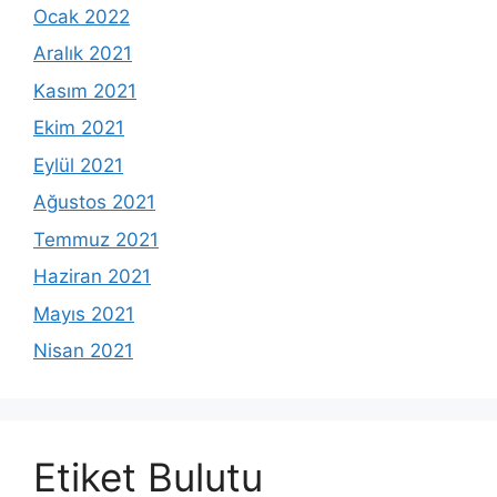
Ocak 2022
Aralık 2021
Kasım 2021
Ekim 2021
Eylül 2021
Ağustos 2021
Temmuz 2021
Haziran 2021
Mayıs 2021
Nisan 2021
Etiket Bulutu