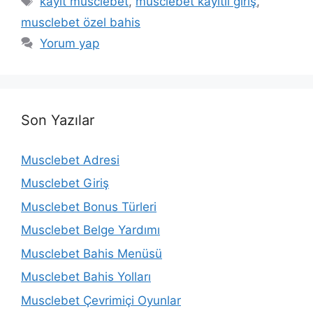
kayit musclebet
,
musclebet kayıtlı giriş
,
musclebet özel bahis
Yorum yap
Son Yazılar
Musclebet Adresi
Musclebet Giriş
Musclebet Bonus Türleri
Musclebet Belge Yardımı
Musclebet Bahis Menüsü
Musclebet Bahis Yolları
Musclebet Çevrimiçi Oyunlar