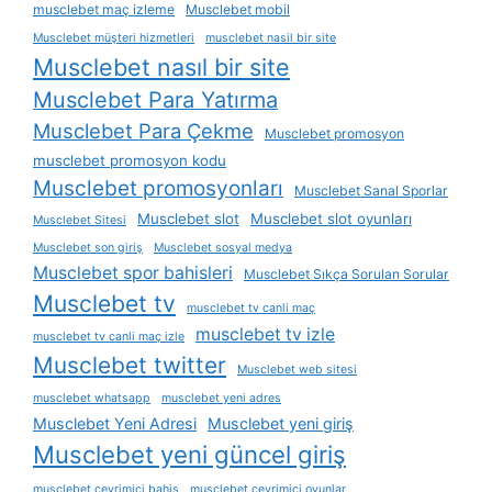
musclebet maç izleme
Musclebet mobil
Musclebet müşteri hizmetleri
musclebet nasil bir site
Musclebet nasıl bir site
Musclebet Para Yatırma
Musclebet Para Çekme
Musclebet promosyon
musclebet promosyon kodu
Musclebet promosyonları
Musclebet Sanal Sporlar
Musclebet slot
Musclebet slot oyunları
Musclebet Sitesi
Musclebet son giriş
Musclebet sosyal medya
Musclebet spor bahisleri
Musclebet Sıkça Sorulan Sorular
Musclebet tv
musclebet tv canli maç
musclebet tv izle
musclebet tv canli maç izle
Musclebet twitter
Musclebet web sitesi
musclebet whatsapp
musclebet yeni adres
Musclebet Yeni Adresi
Musclebet yeni giriş
Musclebet yeni güncel giriş
musclebet çevrimiçi bahis
musclebet çevrimiçi oyunlar