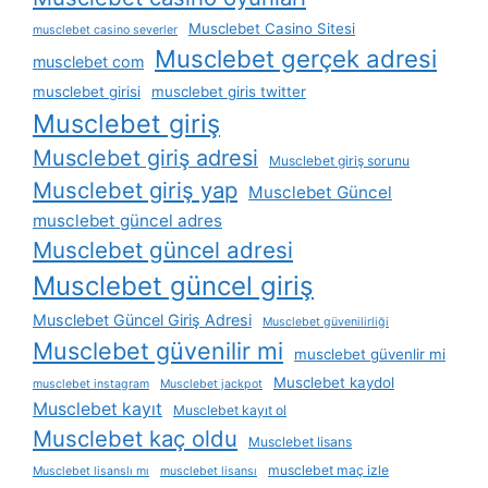
Musclebet Casino Sitesi
musclebet casino severler
Musclebet gerçek adresi
musclebet com
musclebet girisi
musclebet giris twitter
Musclebet giriş
Musclebet giriş adresi
Musclebet giriş sorunu
Musclebet giriş yap
Musclebet Güncel
musclebet güncel adres
Musclebet güncel adresi
Musclebet güncel giriş
Musclebet Güncel Giriş Adresi
Musclebet güvenilirliği
Musclebet güvenilir mi
musclebet güvenlir mi
Musclebet kaydol
musclebet instagram
Musclebet jackpot
Musclebet kayıt
Musclebet kayıt ol
Musclebet kaç oldu
Musclebet lisans
musclebet maç izle
Musclebet lisanslı mı
musclebet lisansı